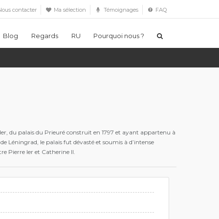
ous contacter
Ma sélection
Témoignages
FAQ
Blog
Regards
RU
Pourquoi nous ?
Ier, du palais du Prieuré construit en 1797 et ayant appartenu à
de Léningrad, le palais fut dévasté et soumis à d’intense
 Pierre Ier et Catherine II.