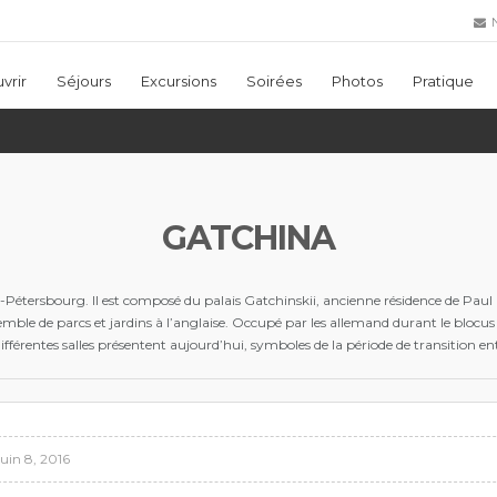
N
vrir
Séjours
Excursions
Soirées
Photos
Pratique
GATCHINA
Pétersbourg. Il est composé du palais Gatchinskii, ancienne résidence de Paul 
mble de parcs et jardins à l’anglaise. Occupé par les allemand durant le blocus 
érentes salles présentent aujourd’hui, symboles de la période de transition entre
juin 8, 2016