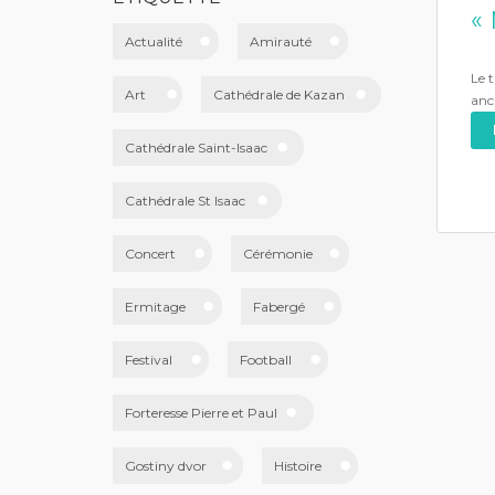
« 
Actualité
Amirauté
Le t
Art
Cathédrale de Kazan
anc
Cathédrale Saint-Isaac
Cathédrale St Isaac
Concert
Cérémonie
Ermitage
Fabergé
Festival
Football
Forteresse Pierre et Paul
Gostiny dvor
Histoire