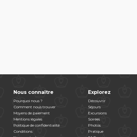
Nous connaître
Explorez
Pourquoi nous ?
Découvrir
Comment nous trouver
Séjours
Moyens de paiement
Excursions
Mentions légales
Soirées
Politique de confidentialité
Photos
Conditions
Pratique