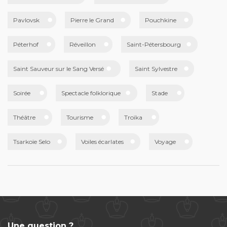
Pavlovsk
Pierre le Grand
Pouchkine
Péterhof
Réveillon
Saint-Pétersbourg
Saint Sauveur sur le Sang Versé
Saint Sylvestre
Soirée
Spectacle folklorique
Stade
Théâtre
Tourisme
Troïka
Tsarkoïe Selo
Voiles écarlates
Voyage
Une question ?