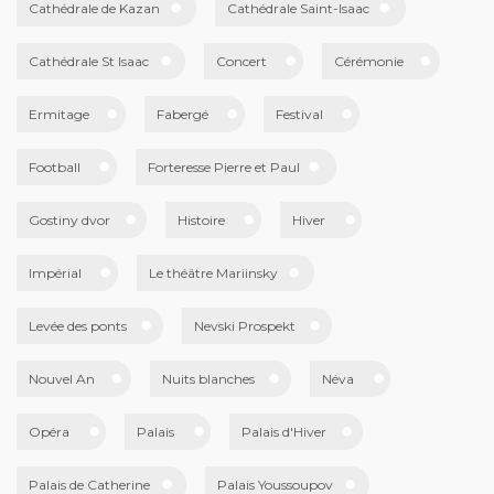
Cathédrale de Kazan
Cathédrale Saint-Isaac
Cathédrale St Isaac
Concert
Cérémonie
Ermitage
Fabergé
Festival
Football
Forteresse Pierre et Paul
Gostiny dvor
Histoire
Hiver
Impérial
Le théâtre Mariinsky
Levée des ponts
Nevski Prospekt
Nouvel An
Nuits blanches
Néva
Opéra
Palais
Palais d'Hiver
Palais de Catherine
Palais Youssoupov