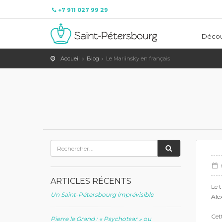
+7 911 027 99 29
Décou
Accueil
Blog
Le Mariinsky en français
ARTICLES RÉCENTS
Le 
Un Saint-Pétersbourg imprévisible
Ale
Cett
Pierre le Grand : « Psychotsar » ou