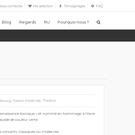
ous contacter
Ma sélection
Témoignages
FAQ
Blog
Regards
RU
Pourquoi nous ?
sbourg
,
Saison théâtrale
,
Théâtre
e « Renaissance baroque » et nommé en hommage à Marie
açade de couleur verte.
des concerts, classiques ou modernes.