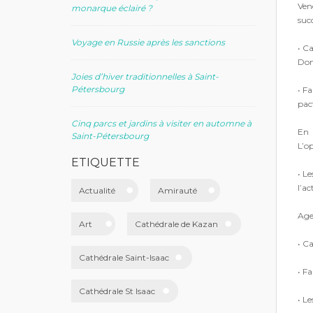
Ven
monarque éclairé ?
succ
Voyage en Russie après les sanctions
• Ca
Don
Joies d’hiver traditionnelles à Saint-
Pétersbourg
• Fa
pac
Cinq parcs et jardins à visiter en automne à
En 
Saint-Pétersbourg
L’op
ETIQUETTE
• Le
l’ac
Actualité
Amirauté
Age
Art
Cathédrale de Kazan
• C
Cathédrale Saint-Isaac
• F
Cathédrale St Isaac
• L