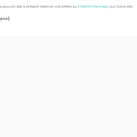
s pouvez dès à présent réserver vos billets au
théâtre Mariinsky
sur notre site.
upso]