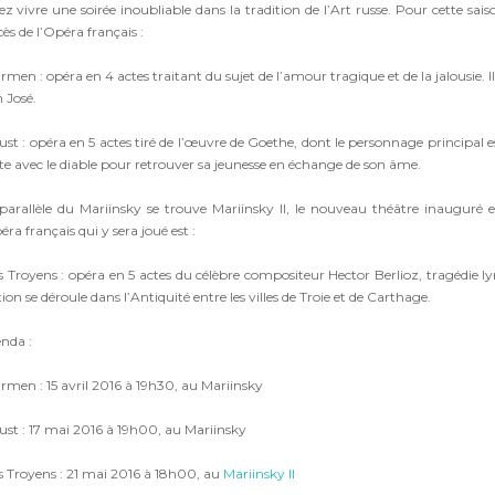
ez vivre une soirée inoubliable dans la tradition de l’Art russe. Pour cette sa
ès de l’Opéra français :
rmen : opéra en 4 actes traitant du sujet de l’amour tragique et de la jalousie
 José.
ust : opéra en 5 actes tiré de l’œuvre de Goethe, dont le personnage principal e
te avec le diable pour retrouver sa jeunesse en échange de son âme.
parallèle du Mariinsky se trouve Mariinsky II, le nouveau théâtre inauguré
éra français qui y sera joué est :
s Troyens : opéra en 5 actes du célèbre compositeur Hector Berlioz, tragédie lyr
tion se déroule dans l’Antiquité entre les villes de Troie et de Carthage.
nda :
armen : 15 avril 2016 à 19h30, au Mariinsky
aust : 17 mai 2016 à 19h00, au Mariinsky
es Troyens : 21 mai 2016 à 18h00, au
Mariinsky II