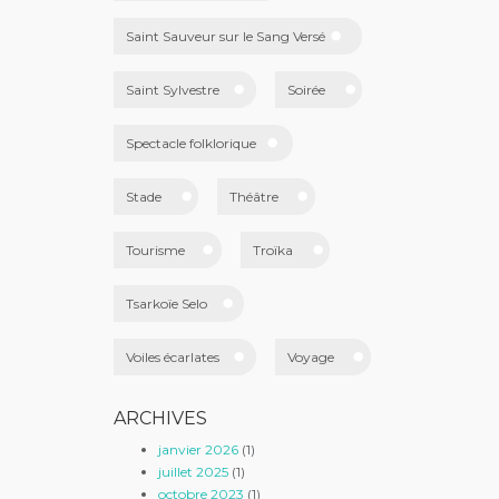
Saint Sauveur sur le Sang Versé
Saint Sylvestre
Soirée
Spectacle folklorique
Stade
Théâtre
Tourisme
Troïka
Tsarkoïe Selo
Voiles écarlates
Voyage
ARCHIVES
janvier 2026
(1)
juillet 2025
(1)
octobre 2023
(1)