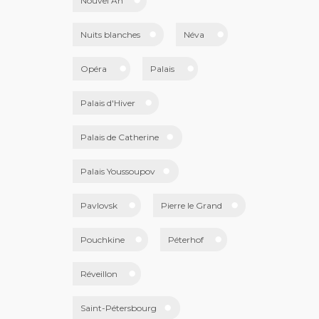
Nouvel An
Nuits blanches
Néva
Opéra
Palais
Palais d'Hiver
Palais de Catherine
Palais Youssoupov
Pavlovsk
Pierre le Grand
Pouchkine
Péterhof
Réveillon
Saint-Pétersbourg