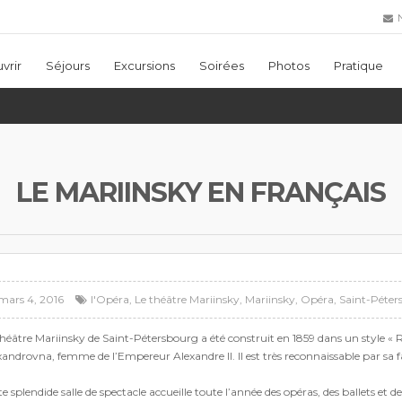
N
vrir
Séjours
Excursions
Soirées
Photos
Pratique
LE MARIINSKY EN FRANÇAIS
mars 4, 2016
l'Opéra
,
Le théâtre Mariinsky
,
Mariinsky
,
Opéra
,
Saint-Péter
théâtre Mariinsky de Saint-Pétersbourg a été construit en 1859 dans un styl
xandrovna, femme de l’Empereur Alexandre II. Il est très reconnaissable par sa f
e splendide salle de spectacle accueille toute l’année des opéras, des ballets et 