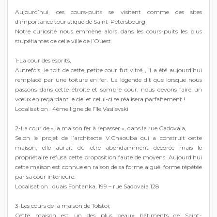
Aujourd’hui, ces cours-puits se visitent comme des sites
d’importance touristique de Saint-Pétersbourg.
Notre curiosité nous emmène alors dans les cours-puits les plus
stupéfiantes de celle ville de l’Ouest.
1-La cour des esprits,
Autrefois, le toit de cette petite cour fut vitré , il a été aujourd’hui
remplacé par une toiture en fer. La légende dit que lorsque nous
passons dans cette étroite et sombre cour, nous devons faire un
vœux en regardant le ciel et celui-ci se réalisera parfaitement !
Localisation : 4ème ligne de l’île Vasilevski
2-La cour de « la maison fer à repasser », dans la rue Cadovaia,
Selon le projet de l’architecte V.Chaouba qui a construit cette
maison, elle aurait dû être abondamment décorée mais le
propriétaire refusa cette proposition faute de moyens. Aujourd’hui
cette maison est connue en raison de sa forme aiguë, forme répétée
par sa cour intérieure.
Localisation : quais Fontanka, 199 – rue Sadovaia 128
3-Les cours de la maison de Tolstoï,
Cette maison est un des plus beaux bâtiments de Saint-