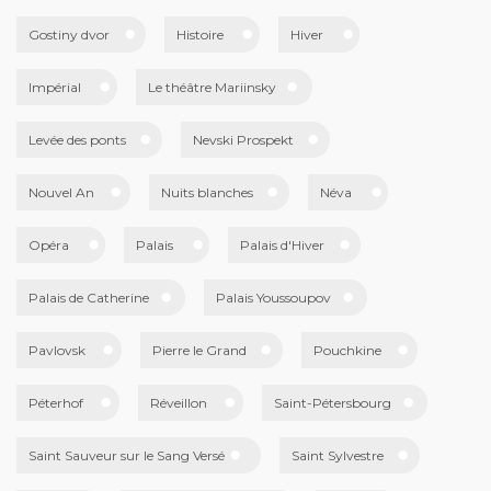
Gostiny dvor
Histoire
Hiver
Impérial
Le théâtre Mariinsky
Levée des ponts
Nevski Prospekt
Nouvel An
Nuits blanches
Néva
Opéra
Palais
Palais d'Hiver
Palais de Catherine
Palais Youssoupov
Pavlovsk
Pierre le Grand
Pouchkine
Péterhof
Réveillon
Saint-Pétersbourg
Saint Sauveur sur le Sang Versé
Saint Sylvestre