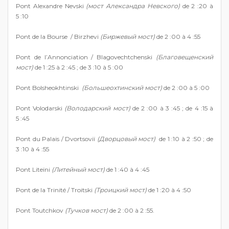
Pont Alexandre Nevski
(мост Александра Невского)
de 2 :20 à
5 :10
Pont de la Bourse / Birzhevi
(Биржевый мост)
de 2 :00 à 4 :55
Pont de l’Annonciation / Blagovechtchenski
(Благовещенский
мост)
de 1 :25 à 2 :45 ; de 3 :10 à 5 :00
Pont Bolsheokhtinski
(Большеохтинский мост)
de 2 :00 à 5 :00
Pont Volodarski
(Володарский мост)
de 2 :00 à 3 :45 ; de 4 :15 à
5 :45
Pont du Palais / Dvortsoviï
(Дворцовый мост)
de 1 :10 à 2 :50 ; de
3 :10 à 4 :55
Pont Liteïni
(Литейный мост)
de 1 :40 à 4 :45
Pont de la Trinité / Troitski
(Троицкий мост)
de 1 :20 à 4 :50
Pont Toutchkov
(Тучков мост)
de 2 :00 à 2 :55.