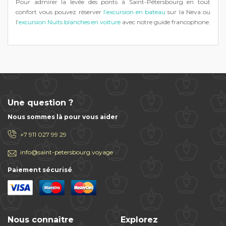
Pour admirer la levée des ponts à Saint-Pétersbourg en tout
confort vous pouvez réserver
l’excursion en bateau
sur la Neva ou
l’
excursion Nuits blanches en voiture
avec notre guide francophone.
Une question ?
Nous sommes là pour vous aider
+7 911 027 99 29
info@saint-petersbourg.voyage
Paiement sécurisé
Nous connaître
Explorez