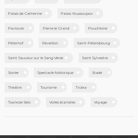
Palais de Catherine
Palais Youssoupov
Pavlovsk
Pierre le Grand
Pouchkine
Péterhof
Réveillon
Saint-Pétersbourg
Saint Sauveur sur le Sang Versé
Saint Sylvestre
Soirée
Spectacle folklorique
Stade
Théâtre
Tourisme
Troïka
Tsarkoïe Selo
Voiles écarlates
Voyage