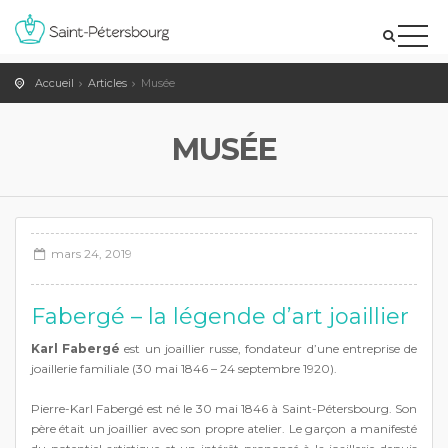
Accueil
Articles
Musée
MUSÉE
mars 24, 2019
Fabergé – la légende d’art joaillier
Karl Fabergé
est un joaillier russe, fondateur d’une entreprise de
joaillerie familiale (30 mai 1846 – 24 septembre 1920).
Pierre-Karl Fabergé est né le 30 mai 1846 à Saint-Pétersbourg. Son
père était un joaillier avec son propre atelier. Le garçon a manifesté