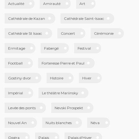
Actualité
Amirauté
Art
Cathédrale de Kazan
Cathédrale Saint-Isaac
Cathédrale St Isaac
Concert
Cérémonie
Ermitage
Fabergé
Festival
Football
Forteresse Pierre et Paul
Gostiny dvor
Histoire
Hiver
Impérial
Le théâtre Mariinsky
Levée des ponts
Nevski Prospekt
Nouvel An
Nuits blanches
Néva
Opéra
Palais
Palais d'Hiver